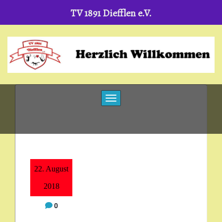
TV 1891 Diefflen e.V.
Skip
to
content
Toggle navigation
22. August
2018
0