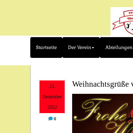
Skip
to
content
Startseite
Der Verein
Abteilungen
Weihnachtsgrüße 
23.
Dezember
2022
0