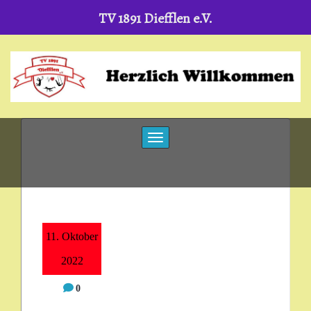
TV 1891 Diefflen e.V.
Skip
to
content
Toggle navigation
11. Oktober
2022
0