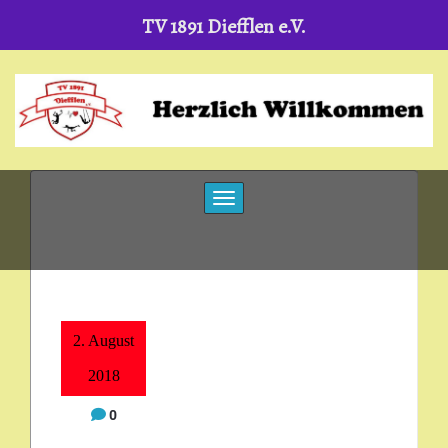
TV 1891 Diefflen e.V.
Skip
to
content
Toggle navigation
2. August
2018
0